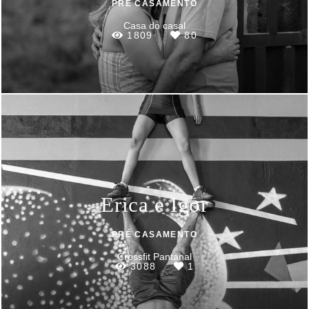
PRÉ CASAMENTO
Casa do casal
1809
80
Erica e Igor
PRÉ CASAMENTO
Crossfit Pantanal
3088
1