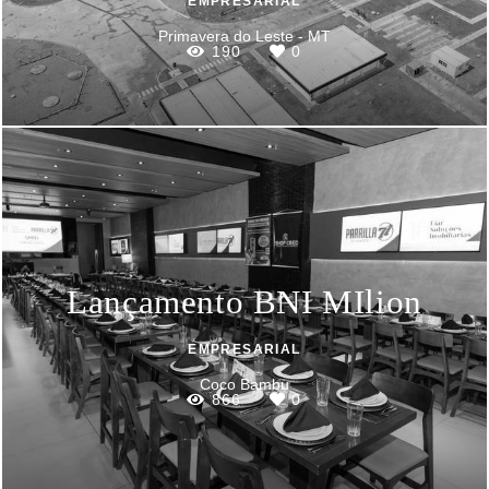
EMPRESARIAL
Primavera do Leste - MT
190
0
Lançamento BNI MIlion
EMPRESARIAL
Coco Bambu
866
0