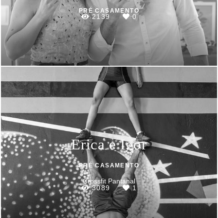
PRÉ CASAMENTO
2139
0
Erica e Igor
PRÉ CASAMENTO
Crossfit Pantanal
3089
1