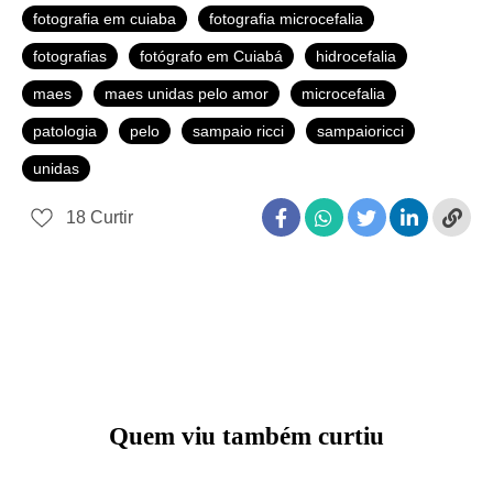
fotografia em cuiaba
fotografia microcefalia
fotografias
fotógrafo em Cuiabá
hidrocefalia
maes
maes unidas pelo amor
microcefalia
patologia
pelo
sampaio ricci
sampaioricci
unidas
18
Curtir
Quem viu também curtiu