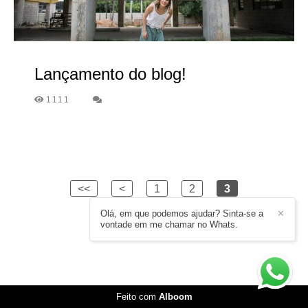
Lançamento do blog!
1111
<<
<
1
2
3
Olá, em que podemos ajudar? Sinta-se a
✕
vontade em me chamar no Whats.
Feito com
Alboom