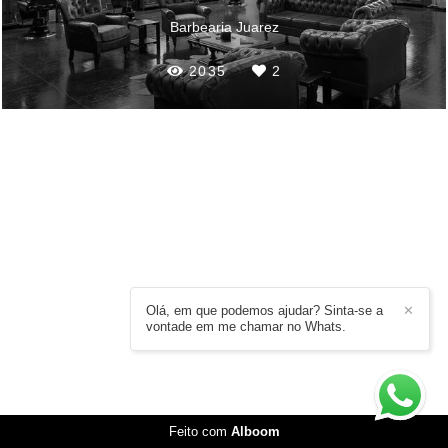
Barbearia Juarez
2035
2
Olá, em que podemos ajudar? Sinta-se a
✕
vontade em me chamar no Whats.
Feito com
Alboom