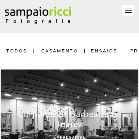
TODOS
CASAMENTO
ENSAIOS
PR
Corporativo Barbearia do
Juarez
EMPRESARIAL